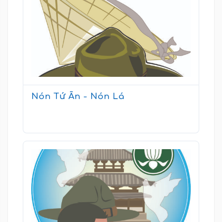
Nón Tứ Ân - Nón Lá