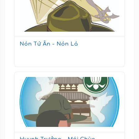
Nón Tứ Ân - Nón Lá