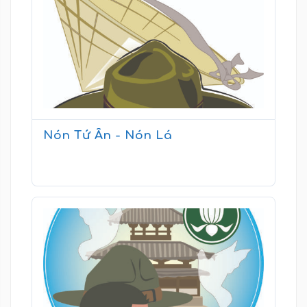
Nón Tứ Ân - Nón Lá