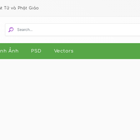
ật Tử và Phật Giáo
nh Ảnh
PSD
Vectors