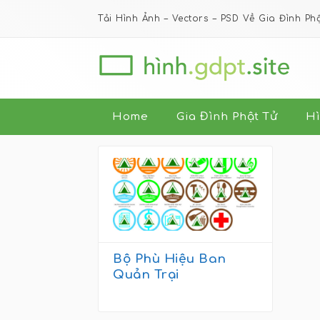
Tải Hình Ảnh – Vectors – PSD Về Gia Đình Ph
Home
Gia Đình Phật Tử
Hì
Bộ Phù Hiệu Ban
Quản Trại