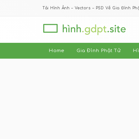
Tải Hình Ảnh – Vectors – PSD Về Gia Đình Ph
Home
Gia Đình Phật Tử
Hì