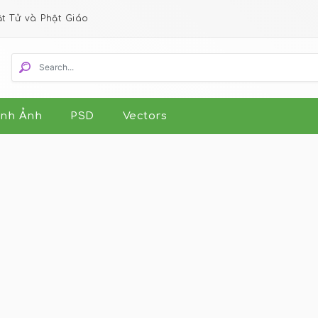
ật Tử và Phật Giáo
nh Ảnh
PSD
Vectors